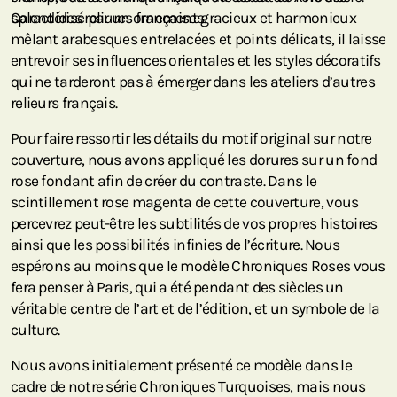
splendides reliures françaises.
Caractérisé par un ornement gracieux et harmonieux
mêlant arabesques entrelacées et points délicats, il laisse
entrevoir ses influences orientales et les styles décoratifs
qui ne tarderont pas à émerger dans les ateliers d’autres
relieurs français.
Pour faire ressortir les détails du motif original sur notre
couverture, nous avons appliqué les dorures sur un fond
rose fondant afin de créer du contraste. Dans le
scintillement rose magenta de cette couverture, vous
percevrez peut-être les subtilités de vos propres histoires
ainsi que les possibilités infinies de l’écriture. Nous
espérons au moins que le modèle Chroniques Roses vous
fera penser à Paris, qui a été pendant des siècles un
véritable centre de l’art et de l’édition, et un symbole de la
culture.
Nous avons initialement présenté ce modèle dans le
cadre de notre série Chroniques Turquoises, mais nous