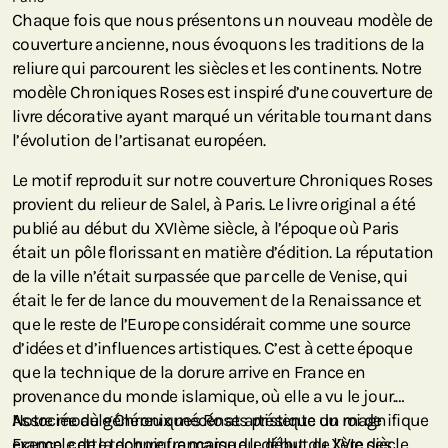
Chaque fois que nous présentons un nouveau modèle de
couverture ancienne, nous évoquons les traditions de la
reliure qui parcourent les siècles et les continents. Notre
modèle Chroniques Roses est inspiré d’une couverture de
livre décorative ayant marqué un véritable tournant dans
l’évolution de l’artisanat européen.
Le motif reproduit sur notre couverture Chroniques Roses
provient du relieur de Salel, à Paris. Le livre original a été
publié au début du XVIème siècle, à l’époque où Paris
était un pôle florissant en matière d’édition. La réputation
de la ville n’était surpassée que par celle de Venise, qui
était le fer de lance du mouvement de la Renaissance et
que le reste de l’Europe considérait comme une source
d’idées et d’influences artistiques. C’est à cette époque
que la technique de la dorure arrive en France en
provenance du monde islamique, où elle a vu le jour.
Associée au généreux mécénat artistique du roi de
Notre modèle Chroniques Roses présente un magnifique
France, cette technique marque le début de l’ère des
exemple de la dorure française du début du XVIe siècle.