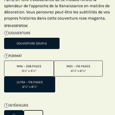
splendeur de l’approche de la Renaissance en matière de
décoration. Vous percevrez peut-être les subtilités de vos
propres histoires dans cette couverture rose magenta.
9781439797204
COUVERTURE
?
COUVERTURE SOUPLE
FORMAT
?
MINI – 208 PAGES
MIDI – 176 PAGES
3½" × 5½"
4¾" × 6¾"
ULTRA – 176 PAGES
6¾" × 8¾"
INTÉRIEURS
?