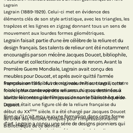
Legrain
Legrain (1889-1929). Celui-ci met en évidence des
éléments clés de son style artistique, avec les triangles, les
trapèzes et les lignes en zigzag donnant tous un sens de
mouvement aux lourdes formes géométriques.
Legrain faisait partie d’une ère célèbre de la reliure et du
design français. Ses talents de relieur ont été notamment
encouragés par son mécène Jacques Doucet, bibliophile,
couturier et collectionneur français de renom. Avant la
Première Guerre Mondiale, Legrain avait conçu des
meubles pour Doucet, et après avoir quitté l’armée
française en 1916, il fut de nouveau mis au travail, cette
Reproduisant une œuvre originale de Pierre Legrain, notre
fois-ci pour concevoir des reliures uniques destinées à
modele Moutarde apporte un sens du mouvement aux
abriter le contenu de l’impressionnante bibliothèque de
lourds éléments géométriques de son influence Art déco.
Doucet.
Legrain était une figure clé de la reliure française du
ème
début du XX
siècle. Il a été chargé par Jacques Doucet
Bien qu’il n’ait reçu aucune formation dans cette forme
de créer des reliures uniques pour l’impressionnante
d’art, Legrain a conçu une série de designs pionniers qui
bibliothèque de ce dernier.
ont par la suite révolutionné le monde de la reliure