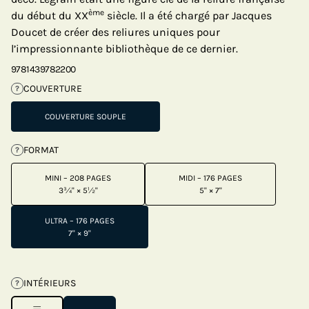
ème
du début du XX
siècle. Il a été chargé par Jacques
Doucet de créer des reliures uniques pour
l’impressionnante bibliothèque de ce dernier.
9781439782200
COUVERTURE
?
COUVERTURE SOUPLE
FORMAT
?
MINI – 208 PAGES
MIDI – 176 PAGES
3¾" × 5½"
5" × 7"
ULTRA – 176 PAGES
7" × 9"
INTÉRIEURS
?