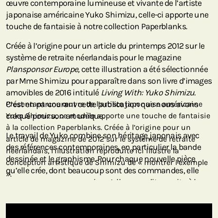
œuvre contemporaine lumineuse et vivante de l’artiste
japonaise américaine Yuko Shimizu, celle-ci apporte une
touche de fantaisie à notre collection Paperblanks.
Créée à l’origine pour un article du printemps 2012 sur le
système de retraite néerlandais pour le magazine
Plansponsor Europe,
cette illustration a été sélectionnée
par Mme Shimizu pour apparaître dans son livre d’images
amovibles de 2016 intitulé
Living With: Yuko Shimizu.
C’est en parcourant cette publication que nous avons
Présentant une œuvre de l’artiste japonaise américaine
craqué pour son art unique.
Yuko Shimizu, ce modèle apporte une touche de fantaisie
à la collection Paperblanks. Créée à l’origine pour un
Le travail de Yuko combine son héritage japonais avec
article de magazine de 2012 sur le système de retraite
des références contemporaines, en particulier la bande
néerlandais, l’illustration reproduite ici illustre la
dessinée et le graphisme. Pour chaque nouvelle pièce
conception artistique de Shimizu de « montrer l’exemple
qu’elle crée, dont beaucoup sont des commandes, elle
».
commence par un croquis qu’elle agrandit ensuite à la
taille finale idéale. Celui-ci est ensuite librement transféré
sur du papier aquarelle avant qu’elle n’encre le dessin, le
numérise sur son ordinateur et ajoute numériquement