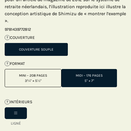
retraite néerlandais, l’illustration reproduite ici illustre la
conception artistique de Shimizu de « montrer l’exemple
».
9781439772812
COUVERTURE
?
COUVERTURE SOUPLE
FORMAT
?
MINI – 208 PAGES
MIDI – 176 PAGES
3¾" × 5½"
5" × 7"
INTÉRIEURS
?
LIGNÉ