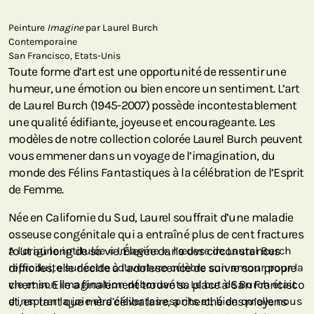
Peinture
Imagine
par Laurel Burch
Contemporaine
San Francisco, Etats-Unis
Toute forme d’art est une opportunité de ressentir une
humeur, une émotion ou bien encore un sentiment. L’art
de Laurel Burch (1945-2007) possède incontestablement
une qualité édifiante, joyeuse et encourageante. Les
modèles de notre collection colorée Laurel Burch peuvent
vous emmener dans un voyage de l’imagination, du
monde des Félins Fantastiques à la célébration de l’Esprit
de Femme.
Née en Californie du Sud, Laurel souffrait d’une maladie
osseuse congénitale qui a entraîné plus de cent fractures
tout au long de sa vie. Élevée dans des circonstances
A l’origine intitulée « Imagine », l’œuvre de Laurel Burch
difficiles, elle décide à l’adolescence de suivre son propre
reproduite sur cette couverture célèbre son amour pour la
chemin. Elle a finalement trouvé sa place à San Francisco
vie et son imagination débordante. Le but de Burch était
et, en tant que mère célibataire, a cherché des moyens
d’inspirer la joie et d’élever les esprits et, bien qu’elle nous