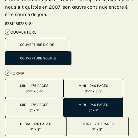
nous ait quittés en 2007, son œuvre continue encore à
être source de joie.
9781439753484
COUVERTURE
?
COUVERTURE RIGIDE
COUVERTURE SOUPLE
FORMAT
?
MINI – 176 PAGES
MINI – 240 PAGES
3¾" × 5½"
3¾" × 5½"
MIDI – 176 PAGES
MIDI – 240 PAGES
5" × 7"
5" × 7"
ULTRA – 176 PAGES
ULTRA – 240 PAGES
7" × 9"
7" × 9"