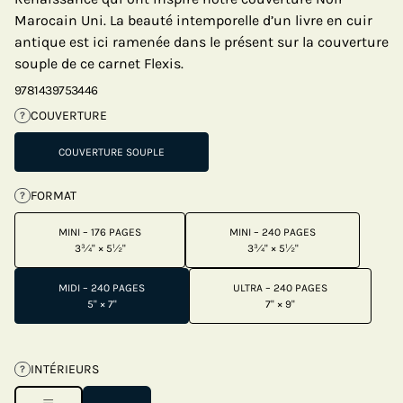
Marocain Uni. La beauté intemporelle d’un livre en cuir
antique est ici ramenée dans le présent sur la couverture
souple de ce carnet Flexis.
9781439753446
COUVERTURE
?
COUVERTURE SOUPLE
FORMAT
?
MINI – 176 PAGES
MINI – 240 PAGES
3¾" × 5½"
3¾" × 5½"
MIDI – 240 PAGES
ULTRA – 240 PAGES
5" × 7"
7" × 9"
INTÉRIEURS
?