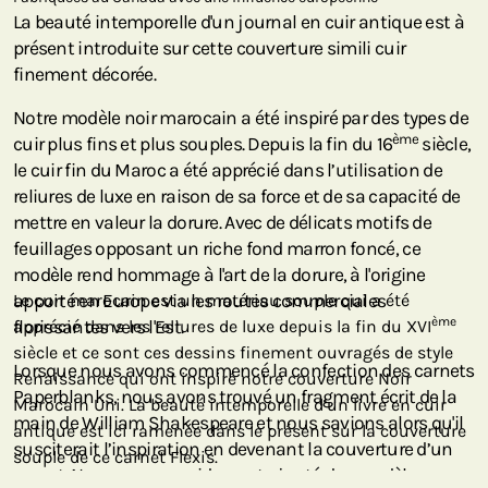
La beauté intemporelle d'un journal en cuir antique est à
présent introduite sur cette couverture simili cuir
finement décorée.
Notre modèle noir marocain a été inspiré par des types de
ème
cuir plus fins et plus souples. Depuis la fin du 16
siècle,
le cuir fin du Maroc a été apprécié dans l’utilisation de
reliures de luxe en raison de sa force et de sa capacité de
mettre en valeur la dorure. Avec de délicats motifs de
feuillages opposant un riche fond marron foncé, ce
modèle rend hommage à l'art de la dorure, à l'origine
apporté en Europe via les routes commerciales
Le cuir marocain est un matériau souple qui a été
ème
florissantes vers l'Est.
apprécié dans les reliures de luxe depuis la fin du XVI
siècle et ce sont ces dessins finement ouvragés de style
Lorsque nous avons commencé la confection des carnets
Renaissance qui ont inspiré notre couverture Noir
Paperblanks, nous avons trouvé un fragment écrit de la
Marocain Uni. La beauté intemporelle d’un livre en cuir
main de William Shakespeare et nous savions alors qu'il
antique est ici ramenée dans le présent sur la couverture
susciterait l’inspiration en devenant la couverture d’un
souple de ce carnet Flexis.
carnet. Nous avons rapidement ajouté des modèles