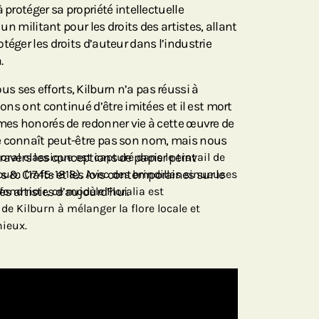
 protéger sa propriété intellectuelle
 un militant pour les droits des artistes, allant
téger les droits d’auteur dans l’industrie
.
 ses efforts, Kilburn n’a pas réussi à
ions ont continué d’être imitées et il est mort
mmes honorés de redonner vie à cette œuvre de
e connaît peut-être pas son nom, mais nous
ravers les conceptions de papier peint
floral classique est capturé dans le travail de
& Crafts et les lois contemporaines sur le
lburn (1745-1818). Avec des brindilles sinueuses
es artistes d’aujourd’hui.
fond noir, ce modèle Floralia est
e Kilburn à mélanger la flore locale et
ieux.