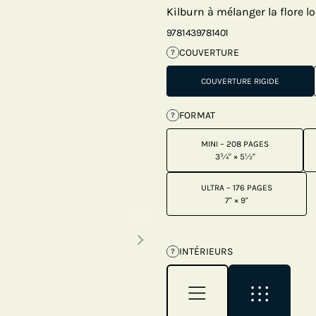
Kilburn à mélanger la flore 
9781439781401
COUVERTURE
?
COUVERTURE RIGIDE
FORMAT
?
MINI – 208 PAGES
3¾" × 5½"
ULTRA – 176 PAGES
7" × 9"
Next thumbnails
INTÉRIEURS
?