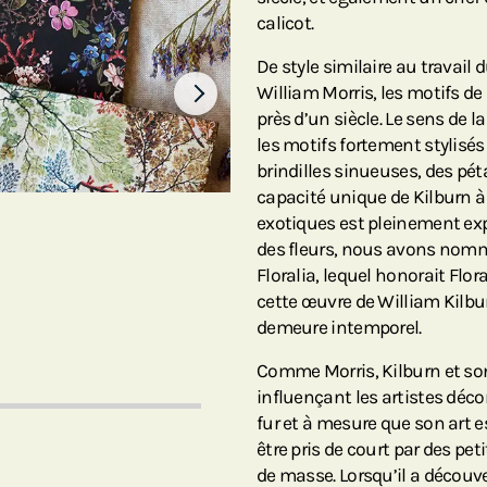
calicot.
De style similaire au travai
William Morris, les motifs de
près d’un siècle. Le sens de l
les motifs fortement stylisés
brindilles sinueuses, des péta
capacité unique de Kilburn à 
exotiques est pleinement exp
des fleurs, nous avons nommé
Floralia, lequel honorait Flor
cette œuvre de William Kilbur
demeure intemporel.
Comme Morris, Kilburn et son
influençant les artistes déco
fur et à mesure que son art 
être pris de court par des pet
de masse. Lorsqu’il a découve