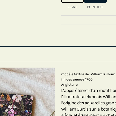
LIGNÉ
POINTILLÉ
modèle textile de William Kilburn
fin des années 1700
Angleterre
L’appel éternel d’un motif flo
l’illustrateur irlandais Willia
l’origine des aquarelles gran
William Curtis sur la botani
siècle, et également un chef 