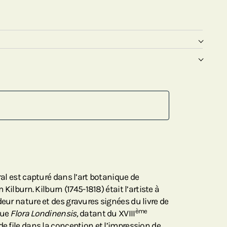
ral est capturé dans l’art botanique de
m Kilburn. Kilburn (1745-1818) était l’artiste à
deur nature et des gravures signées du livre de
ème
que
Flora Londinensis,
datant du XVIII
de file dans la conception et l’impression de