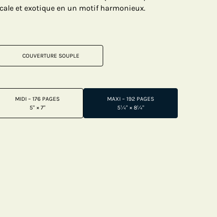
locale et exotique en un motif harmonieux.
COUVERTURE SOUPLE
MIDI – 176 PAGES
MAXI – 192 PAGES
5" × 7"
5¼" × 8¼"