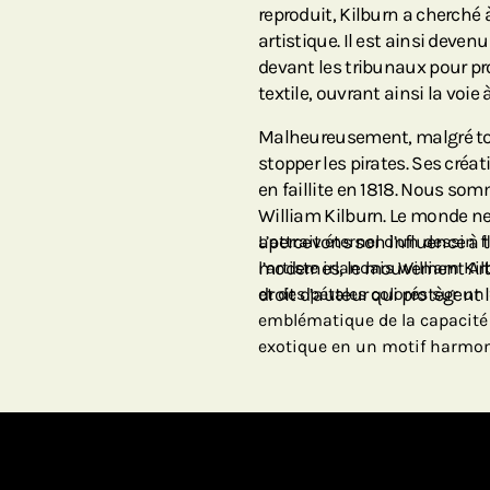
reproduit, Kilburn a cherché à
artistique. Il est ainsi devenu
devant les tribunaux pour pro
textile, ouvrant ainsi la voie à
Malheureusement, malgré tous
stopper les pirates. Ses créat
en faillite en 1818. Nous so
William Kilburn. Le monde n
apercevons son influence à t
L’attrait éternel d’un dessin 
modernes, le mouvement Arts 
l’artiste irlandais William Ki
droit d’auteur qui protègent l
et des pétales colorés sur un 
emblématique de la capacité d
exotique en un motif harmon