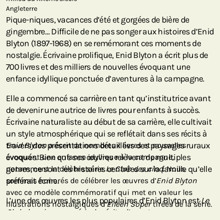
Angleterre
Pique-niques, vacances d’été et gorgées de bière de
gingembre… Difficile de ne pas songer aux histoires d’Enid
Blyton (1897-1968) en se remémorant ces moments de
nostalgie. Écrivaine prolifique, Enid Blyton a écrit plus de
700 livres et des milliers de nouvelles évoquant une
enfance idyllique ponctuée d’aventures à la campagne.
Elle a commencé sa carrière en tant qu’institutrice avant
de devenir une autrice de livres pour enfants à succès.
Écrivaine naturaliste au début de sa carrière, elle cultivait
un style atmosphérique qui se reflétait dans ses récits à
travers des présentations détaillées des paysages ruraux
Enid Blyton
a écrit de nombreux livres et nouvelles
évoqués. Bien que ses œuvres relèvent de multiples
évoquant une enfance idyllique à la campagne,
genres, ce sont les histoires centrées sur la famille qu’elle
notamment la célèbre série
Le Club des cinq
. Nous
préférait écrire.
sommes honorés de célébrer les œuvres d’
Enid Blyton
avec ce modèle commémoratif qui met en valeur les
L’une des œuvres les plus populaires d’Enid Blyton est
Le
illustrations nostalgiques d’
Eileen Soper
tirées de la série.
Club des cinq
, une série de récits d’aventures pour