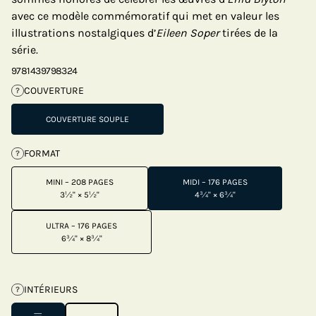
avec ce modèle commémoratif qui met en valeur les
illustrations nostalgiques d’
Eileen Soper
tirées de la
série.
9781439798324
COUVERTURE
?
COUVERTURE SOUPLE
FORMAT
?
MINI – 208 PAGES
MIDI – 176 PAGES
3½" × 5½"
4¾" × 6¾"
ULTRA – 176 PAGES
6¾" × 8¾"
INTÉRIEURS
?