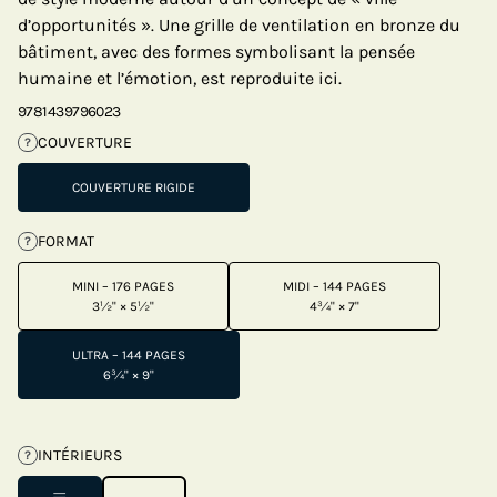
d’opportunités ». Une grille de ventilation en bronze du
bâtiment, avec des formes symbolisant la pensée
humaine et l’émotion, est reproduite ici.
9781439796023
COUVERTURE
?
COUVERTURE RIGIDE
FORMAT
?
MINI – 176 PAGES
MIDI – 144 PAGES
3½" × 5½"
4¾" × 7"
ULTRA – 144 PAGES
6¾" × 9"
INTÉRIEURS
?