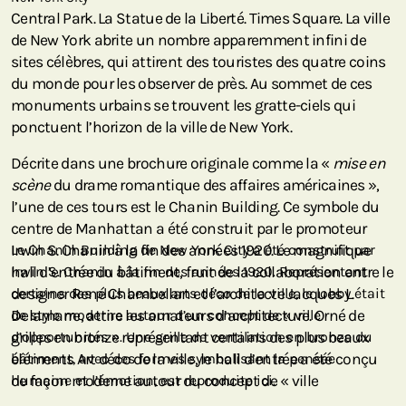
Central Park. La Statue de la Liberté. Times Square. La ville
de New York abrite un nombre apparemment infini de
sites célèbres, qui attirent des touristes des quatre coins
du monde pour les observer de près. Au sommet de ces
monuments urbains se trouvent les gratte-ciels qui
ponctuent l’horizon de la ville de New York.
Décrite dans une brochure originale comme la «
mise en
scène
du drame romantique des affaires américaines »,
l’une de ces tours est le Chanin Building. Ce symbole du
centre de Manhattan a été construit par le promoteur
Irwin S. Chanin à la fin des années 1920. Le magnifique
Le Chanin Building de New York City a été construit par
hall d’entrée du bâtiment, fruit de la collaboration entre le
Irwin S. Chanin à la fin des années 1920. Représentant
designer René Chambellan et l’architecte Jacques L.
certains des plus beaux arts déco de la ville, le lobby était
Delamarre, attire les amateurs d’architecture. Orné de
de style moderne autour d’un concept de « ville
grilles en bronze représentant certains des plus beaux
d’opportunités ». Une grille de ventilation en bronze du
éléments Art déco de la ville, le hall d’entrée a été conçu
bâtiment, avec des formes symbolisant la pensée
de façon moderne autour du concept de « ville
humaine et l’émotion, est reproduite ici.
d’opportunités ». L’une de ces grilles de ventilation, avec