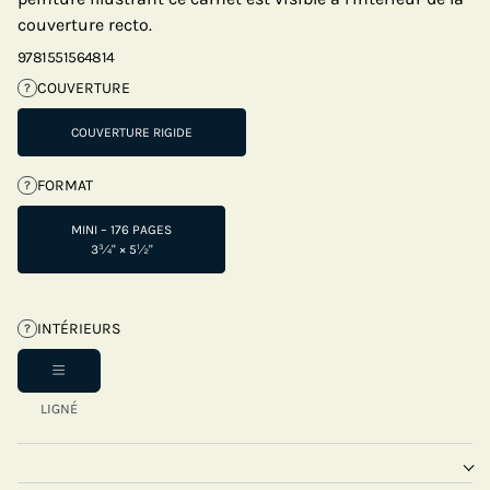
couverture recto.
9781551564814
COUVERTURE
?
COUVERTURE RIGIDE
FORMAT
?
MINI – 176 PAGES
3¾" × 5½"
INTÉRIEURS
?
LIGNÉ