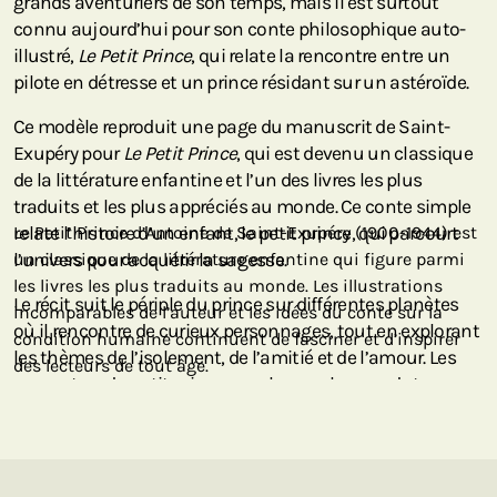
grands aventuriers de son temps, mais il est surtout
connu aujourd’hui pour son conte philosophique auto-
illustré,
Le Petit Prince
, qui relate la rencontre entre un
pilote en détresse et un prince résidant sur un astéroïde.
Ce modèle reproduit une page du manuscrit de Saint-
Exupéry pour
Le Petit Prince
, qui est devenu un classique
de la littérature enfantine et l’un des livres les plus
traduits et les plus appréciés au monde. Ce conte simple
relate l’histoire d’un enfant, le petit prince, qui parcourt
Le Petit Prince d’Antoine de Saint-Exupéry (1900-1944) est
l’univers pour acquérir la sagesse.
un classique de la littérature enfantine qui figure parmi
les livres les plus traduits au monde. Les illustrations
Le récit suit le périple du prince sur différentes planètes
incomparables de l’auteur et les idées du conte sur la
où il rencontre de curieux personnages, tout en explorant
condition humaine continuent de fasciner et d’inspirer
les thèmes de l’isolement, de l’amitié et de l’amour. Les
des lecteurs de tout âge.
rencontres du petit prince avec la rose, le renard et
l’aviateur contribuent à la richesse métaphorique de la
nouvelle et à son charme fantaisiste. Les illustrations
incomparables de Saint-Exupéry et les idées collectives
du conte sur la condition humaine continuent de