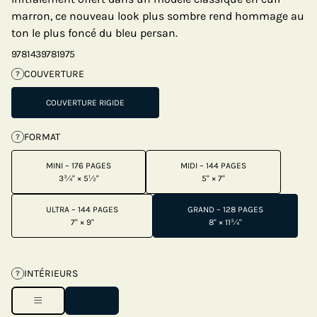
marron, ce nouveau look plus sombre rend hommage au
ton le plus foncé du bleu persan.
9781439781975
COUVERTURE
?
COUVERTURE RIGIDE
FORMAT
?
MINI – 176 PAGES
MIDI – 144 PAGES
3¾" × 5½"
5" × 7"
ULTRA – 144 PAGES
GRAND – 128 PAGES
7" × 9"
8" × 11¾"
INTÉRIEURS
?