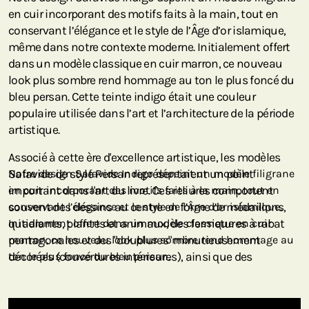
en cuir incorporant des motifs faits à la main, tout en
conservant l’élégance et le style de l’Âge d’or islamique,
même dans notre contexte moderne. Initialement offert
dans un modèle classique en cuir marron, ce nouveau
look plus sombre rend hommage au ton le plus foncé du
bleu persan. Cette teinte indigo était une couleur
populaire utilisée dans l’art et l’architecture de la période
artistique.
Associé à cette ère d'excellence artistique, les modèles
Safavide de style Persan représentaient un point
Notre design Safavide Indigo dépeint un modèle filigrane
important dans l'art du livre. Ces reliures comportent
en cuir incorporant des motifs faits à la main, tout en
souvent des dessins au centre en forme de médaillons,
conservant l’élégance et le style de l’Âge d’or islamique.
quadrants, plantes et animaux, des fermetures à rabat
Initialement offert dans un modèle classique en cuir
pentagonales et des "doublures" minutieusement
marron, ce nouveau look plus sombre rend hommage au
décorées (couvertures intérieures), ainsi que des
ton le plus foncé du bleu persan.
créations de toute beauté en cuir découpé, papiers de
couleur et de dorures. Et par-dessus tout, la symétrie est
la signature de ce style. L’adhésif utilisé à l’origine pour