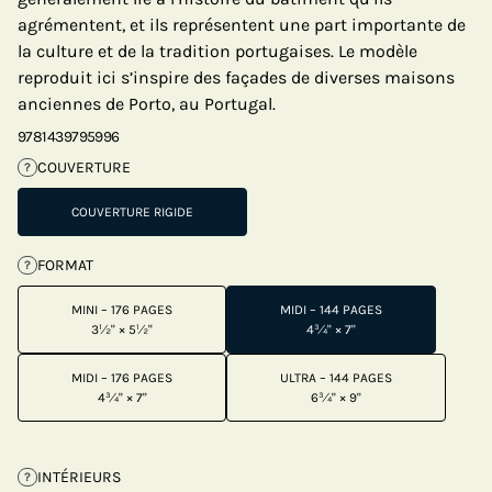
agrémentent, et ils représentent une part importante de
la culture et de la tradition portugaises. Le modèle
reproduit ici s’inspire des façades de diverses maisons
anciennes de Porto, au Portugal.
9781439795996
COUVERTURE
?
COUVERTURE RIGIDE
FORMAT
?
MINI – 176 PAGES
MIDI – 144 PAGES
3½" × 5½"
4¾" × 7"
MIDI – 176 PAGES
ULTRA – 144 PAGES
4¾" × 7"
6¾" × 9"
INTÉRIEURS
?