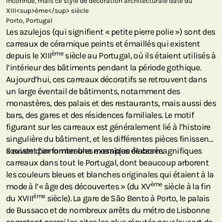
inconnue, mais ce style de décoration architecturale date du
XIII<sup>ème</sup> siècle
Porto, Portugal
Les azulejos (qui signifient « petite pierre polie ») sont des
carreaux de céramique peints et émaillés qui existent
ème
depuis le XIII
siècle au Portugal, où ils étaient utilisés à
l’intérieur des bâtiments pendant la période gothique.
Aujourd’hui, ces carreaux décoratifs se retrouvent dans
un large éventail de bâtiments, notamment des
monastères, des palais et des restaurants, mais aussi des
bars, des gares et des résidences familiales. Le motif
figurant sur les carreaux est généralement lié à l’histoire
singulière du bâtiment, et les différentes pièces finissent
souvent par former une mosaïque élaborée.
Il existe d’innombrables exemples de ces magnifiques
carreaux dans tout le Portugal, dont beaucoup arborent
les couleurs bleues et blanches originales qui étaient à la
ème
mode à l’« âge des découvertes » (du XV
siècle à la fin
ème
du XVIII
siècle). La gare de São Bento à Porto, le palais
de Bussaco et de nombreux arrêts du métro de Lisbonne