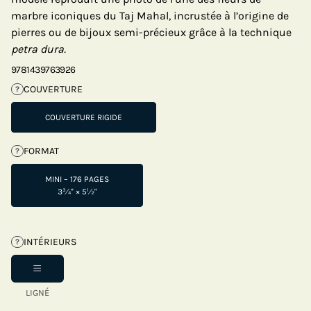
marbre iconiques du Taj Mahal, incrustée à l’origine de
pierres ou de bijoux semi-précieux grâce à la technique
petra dura.
9781439763926
COUVERTURE
?
COUVERTURE RIGIDE
FORMAT
?
MINI – 176 PAGES
3¾" × 5½"
INTÉRIEURS
?
LIGNÉ