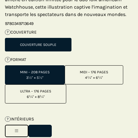
Watchhouse, cette illustration captive l’imagination et
transporte les spectateurs dans de nouveaux mondes.
9780349713649
COUVERTURE
?
COUVERTURE SOUPLE
FORMAT
?
MINI – 208 PAGES
MIDI – 176 PAGES
3½" × 5½"
4¾" × 6¾"
ULTRA – 176 PAGES
6¾" × 8¾"
INTÉRIEURS
?