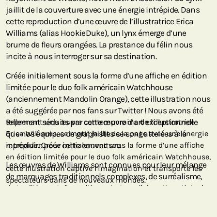
jaillit de la couverture avec une énergie intrépide. Dans
cette reproduction d’une œuvre de l’illustratrice Erica
Williams (alias HookieDuke), un lynx émerge d’une
brume de fleurs orangées. La prestance du félin nous
incite à nous interroger sur sa destination.
Créée initialement sous la forme d’une affiche en édition
limitée pour le duo folk américain Watchhouse
(anciennement Mandolin Orange), cette illustration nous
a été suggérée par nos fans sur Twitter ! Nous avons été
tellement séduits par cette œuvre d’art exceptionnelle
Reprenant une œuvre contemporaine de l’illustratrice
que nos équipes de graphistes se sont attelées à la
Erica Williams, ce motif jaillit de la page avec une énergie
reproduire pour cette couverture.
intrépide. Créée initialement sous la forme d’une affiche
en édition limitée pour le duo folk américain Watchhouse,
Les œuvres de Williams sont connues pour leur mélange
cette illustration captive l’imagination et transporte les
de marquages traditionnels complexes, de surréalisme,
spectateurs dans de nouveaux mondes.
de traditions et d’occultisme. Le travail de cette artiste du
Minnesota explore les émotions et l’esprit, à travers le
folklore, les symboles sacrés, le mystère et le monde