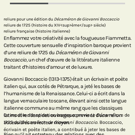
reliure pour une édition du
Décaméron de Giovanni Boccaccio
reliure de 1725 (histoire du XIV<sup>ème</sup> siècle)
reliure française (histoire italienne)
Enflammez votre créativité avec la fougueuse Fiammetta.
Cette couverture sensuelle d’inspiration baroque provient
d’une reliure de 1725 du
Décaméron de Giovanni
Boccaccio,
un chef d’œuvre de la littérature italienne
traitant d’histoires d’amour et de luxure.
Giovanni Boccaccio (1313-1375) était un écrivain et poète
italien qui, aux cotés de Pétrarque, a jeté les bases de
l’humanisme de la Renaissance. Celui-ci a écrit dans la
langue vernaculaire toscane, élevant ainsi cette langue
italienne commune au même rang que les classiques
latins et rendant des ouvrages comme
Ce modèle d’inspiration baroque provient d’une reliure de
Le Décaméron
accessibles au lecteur moyen.
1725 du
Décaméron de Giovanni Boccaccio.
Boccaccio,
écrivain et poète italien, a contribué à jeter les bases de
Bien qu’il ait entretenu des relations avec des