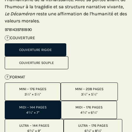
l’humour à la tragédie et sa structure narrative vivante,
Le Décaméron
reste une affirmation de l’humanité et des
valeurs morales.
9781439781890
COUVERTURE
?
COUVERTURE RIGIDE
COUVERTURE SOUPLE
FORMAT
?
MINI – 176 PAGES
MINI – 208 PAGES
3½" × 5½"
3½" × 5½"
MIDI – 144 PAGES
MIDI – 176 PAGES
4¾" × 7"
4¾" × 6¾"
ULTRA – 144 PAGES
ULTRA – 176 PAGES
6¾" × 9"
6¾" × 8¾"