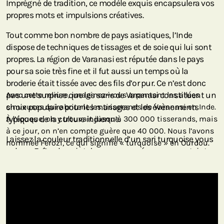
Imprégné de tradition, ce modèle exquis encapsulera vos
propres mots et impulsions créatives.
Tout comme bon nombre de pays asiatiques, l’Inde
dispose de techniques de tissages et de soie qui lui sont
propres. La région de Varanasi est réputée dans le pays
pour sa soie très fine et il fut aussi un temps où la
broderie était tissée avec des fils d’or pur. Ce n’est donc
pas une surprise que les saris de Varanasi constituent un
Avec cette reliure, imaginez-vous arpentant les allées
choix populaire pour les mariages et les évènements
sinueuses qui abritent les tisserands de Varanasi en Inde.
typiques de la culture indienne.
À l’époque, on y trouvait jusqu’à 300 000 tisserands, mais
à ce jour, on n’en compte guère que 40 000. Nous l’avons
Laissez la couleur traditionnelle d’un sari turquoise vous
nommée Ferozi, ce qui signifie « turquoise » en Ourdou.
calmer. Faîtes le point dans vos pensées avec une teinte
représentant le calme, la paix, l’authenticité, l’harmonie
et la confiance. Les couleurs de notre modèle Ferozi
sauront élever votre esprit au travers des plis majestueux
de la soie de Varanasi.
Il fut un temps où près de 300 000 tisserands se