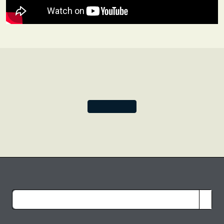
trouvaient dans cette région du nord de l’Inde. À ce jour,
on n’en compte guère que 40 000, les jeunes générations
optant plutôt pour des carrières non traditionnelles. Cette
impressionnante technique de tissage de la soie risque
malheureusement de devenir un art en voie de
disparition, ce qui nous donne d’autant plus de raisons
de chérir ces soies précieuses.
Ensemble, célébrons la somptuosité des plis de soie que
seule la ville de Varanasi peut produire.