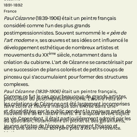
1891-1892
France
Paul Cézanne
(1839-1906) était un peintre français
considéré comme l’un des plus grands
postimpressionnistes. Souvent surnommé le
« père de
l’art moderne »
, ses œuvres et ses idées ont influencé le
développement esthétique de nombreux artistes et
ème
mouvements du XX
siècle, notamment dans la
création du cubisme. L’art de Cézanne se caractérisait par
une succession de plans colorés et de petits coups de
pinceau qui s’accumulaient pour former des structures
complexes.
Paul Cézanne (1839-1906)
était un peintre français,
Comme ce fut le cas pour beaucoup de grands artistes,
précurseur du postimpressionnisme.
L’œuvre Pots en
les créations de Cézanne ont été largement incomprises
terre cuite et fleurs
a marqué son entrée dans une
et discréditées par le public pendant la majeure partie de
nouvelle ère de la nature morte. Il a disposé divers objets
sa vie. Cependant, il était particulièrement admiré par les
du quotidien, notamment un pichet et des géraniums,
jeunes artistes de l’époque, notamment Picasso et
dans une serre chez son père près d’Aix-en-Provence.
Matisse.