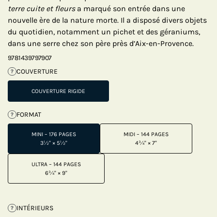
terre cuite et fleurs
a marqué son entrée dans une
nouvelle ère de la nature morte. Il a disposé divers objets
du quotidien, notamment un pichet et des géraniums,
dans une serre chez son père près d’Aix-en-Provence.
9781439797907
COUVERTURE
?
COUVERTURE RIGIDE
FORMAT
?
MINI – 176 PAGES
MIDI – 144 PAGES
3½" × 5½"
4¾" × 7"
ULTRA – 144 PAGES
6¾" × 9"
INTÉRIEURS
?