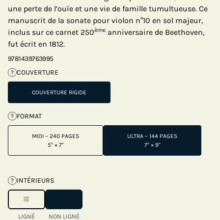
une perte de l’ouïe et une vie de famille tumultueuse. Ce
manuscrit de la sonate pour violon n°10 en sol majeur,
ème
inclus sur ce carnet 250
anniversaire de Beethoven,
fut écrit en 1812.
9781439763995
COUVERTURE
?
COUVERTURE RIGIDE
FORMAT
?
MIDI – 240 PAGES
ULTRA – 144 PAGES
5" × 7"
7" × 9"
INTÉRIEURS
?
LIGNÉ
NON LIGNÉ