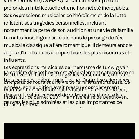
van Beethoven (1770-1827) se caractérisent par une
profondeur intellectuelle et une honnêteté incroyables.
Ses expressions musicales de l’héroïsme et de la lutte
reflètent ses tragédies personnelles, incluant
notamment la perte de son audition et une vie de famille
tumultueuse. Figure cruciale dans le passage de l’ère
musicale classique à l’ère romantique, il demeure encore
aujourd’hui l’un des compositeurs les plus reconnus et
influents.
Les expressions musicales de l’héroïsme de Ludwig van
La carrière de Beethoven est généralement catégorisée en
Beethoven reflètent ses tragédies personnelles, incluant
trois périodes : début, milieu et fin. Durant ses dernières
une perte de l’ouïe et une vie de famille tumultueuse. Ce
années, son audition avait presque complètement
manuscrit de la sonate pour violon n°10 en sol majeur,
disparu. Il est intéressant de noter que certaines des
ème
inclus sur ce carnet 250
anniversaire de Beethoven,
œuvres les plus admirées et les plus importantes de
fut écrit en 1812.
Beethoven sont issues de cette période de sa vie.
Ce manuscrit de la sonate pour violon n°10 en sol majeur
constitue la dernière sonate pour violon de Beethoven.
Celle-ci fut écrite en 1812 pour Pierre Rode, le plus grand