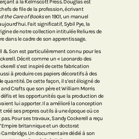
xerçant à la Kelmscott Press. Douglas est
efs de file de la profession, écrivant
d the Care of Books
en 1901, un manuel
jourd’hui. Fait significatif, Sybil Pye, la
rigine de notre collection intitulée Reliures de
livre dans le cadre de son apprentissage.
ell & Son est particulièrement connu pour les
ckerell. Décrit comme un « Leonardo des
erell s’est inspiré de cette fabrication
ussi à produire ces papiers décoratifs à des
 quantité. De cette façon, il s’est éloigné de
and Crafts que son père et William Morris
 défis et les opportunités que la production de
ient lui apporter. Il a amélioré la conception
 créé ses propres outils à une époque où ce
t pas. Pour ses travaux, Sandy Cockerell a reçu
de l’Empire britannique et un doctorat
de Cambridge. Un documentaire dédié à son