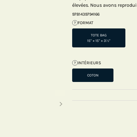
élevées. Nous avons reproduit
9781439794166
FORMAT
?
TOTE BAG
15" × 15" × 3½"
INTÉRIEURS
?
COTON
Next thumbnails