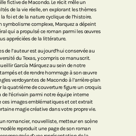
ille fictive de Macondo. Le récit mêle un
tés de la vie réelle, en explorant les thèmes
la foi et de la nature cyclique de l’histoire.
 un symbolisme complexe, Marquez a dépeint
ral qui a propulsé ce roman parmi les œuvres
us appréciées de la littérature.
es de l’auteur est aujourd’hui conservée au
versité du Texas, y compris ce manuscrit.
illir García Márquez au sein de notre
Estampés et de rendre hommage à son œuvre
ngles verdoyantes de Macondo à l’arrière-plan
 la quatrième de couverture figure un croquis
 de l’écrivain parmi notre équipe interne
e ces images emblématiques et cet extrait
rtaine magie créative dans votre propre vie.
 un romancier, nouvelliste, metteur en scène
e modèle reproduit une page de son roman
 accompagnée d’une représentation de la