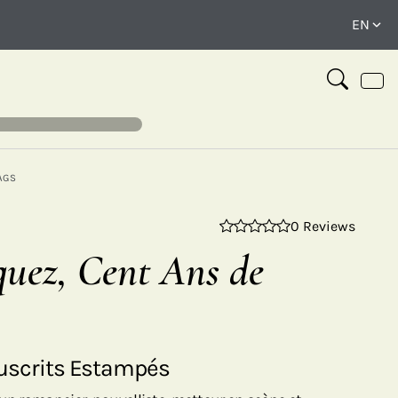
AGS
0 Reviews
⤢
uez, Cent Ans de
nuscrits Estampés