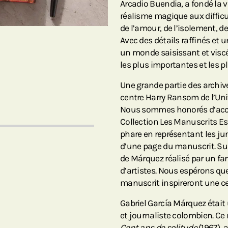
Arcadio Buendia, a fondé la v
réalisme magique aux difficul
de l’amour, de l’isolement, de 
Avec des détails raffinés et
un monde saisissant et viscé
les plus importantes et les pl
Une grande partie des archiv
centre Harry Ransom de l’Uni
Nous sommes honorés d’accue
Collection Les Manuscrits 
phare en représentant les ju
d’une page du manuscrit. Sur
de Márquez réalisé par un fan
d’artistes. Nous espérons qu
manuscrit inspireront une ce
Gabriel García Márquez était
et journaliste colombien. C
Cent ans de solitude
(1967),