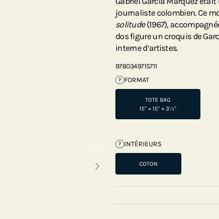
Gabriel García Márquez était
journaliste colombien. Ce m
solitude
(1967), accompagnée
dos figure un croquis de Gar
interne d’artistes.
9780349715711
FORMAT
?
TOTE BAG
15" × 15" × 3½"
INTÉRIEURS
?
Next thumbnails
COTON