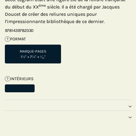
ème
du début du XX
siècle. Il a été chargé par Jacques
Doucet de créer des reliures uniques pour
l’impressionnante bibliothèque de ce dernier.
9781439782330
FORMAT
?
MARQUE-PAGES
1½" × 7¼" × ¹⁄₃₂"
INTÉRIEURS
?