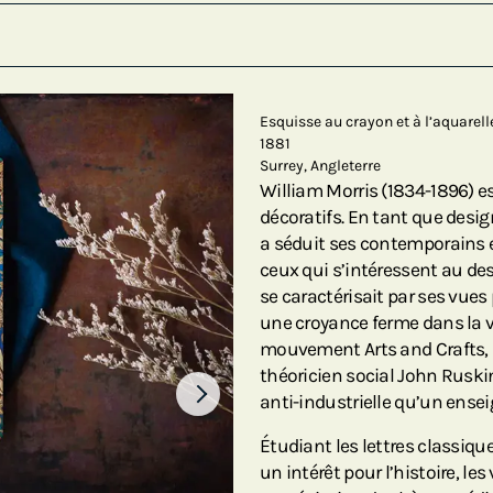
Esquisse au crayon et à l’aquarel
1881
Surrey, Angleterre
William Morris (1834-1896) est
décoratifs. En tant que design
a séduit ses contemporains 
ceux qui s’intéressent au des
se caractérisait par ses vues
une croyance ferme dans la val
mouvement Arts and Crafts, i
théoricien social John Rusk
anti-industrielle qu’un ense
Étudiant les lettres classique
un intérêt pour l’histoire, le