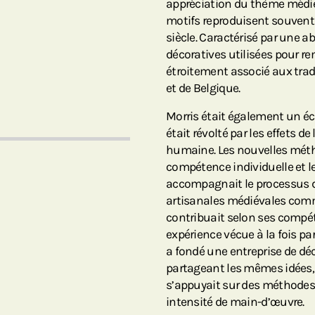
appréciation du thème médiév
motifs reproduisent souvent l
siècle. Caractérisé par une a
décoratives utilisées pour rem
étroitement associé aux tradi
et de Belgique.
Morris était également un écri
était révolté par les effets de
humaine. Les nouvelles métho
compétence individuelle et 
accompagnait le processus de 
artisanales médiévales com
contribuait selon ses compéte
expérience vécue à la fois pa
a fondé une entreprise de dé
partageant les mêmes idées, c
s’appuyait sur des méthodes 
intensité de main-d’œuvre.