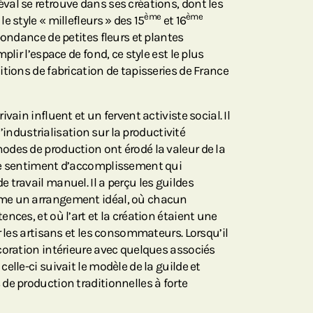
al se retrouve dans ses créations, dont les
ème
ème
e style « millefleurs » des 15
et 16
bondance de petites fleurs et plantes
plir l’espace de fond, ce style est le plus
tions de fabrication de tapisseries de France
vain influent et un fervent activiste social. Il
 l’industrialisation sur la productivité
des de production ont érodé la valeur de la
le sentiment d’accomplissement qui
travail manuel. Il a perçu les guildes
me un arrangement idéal, où chacun
nces, et où l’art et la création étaient une
r les artisans et les consommateurs. Lorsqu’il
coration intérieure avec quelques associés
elle-ci suivait le modèle de la guilde et
de production traditionnelles à forte