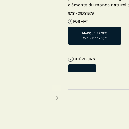
éléments du monde naturel d
9781439781579
FORMAT
?
MARQUE-PAGES
1½" × 7¼" × ¹⁄₃₂"
INTÉRIEURS
?
Next thumbnails