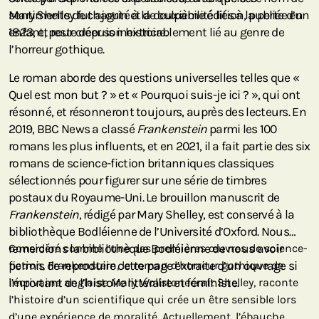
sentiments de chagrin et de culpabilité liés à la perte d’un
Mary Shelley fut ajouté à la deuxième édition, publiée en
enfant, pour créer son histoire.
1823, et reste depuis inextricablement lié au genre de
l’horreur gothique.
Le roman aborde des questions universelles telles que «
Quel est mon but ? » et « Pourquoi suis-je ici ? », qui ont
résonné, et résonneront toujours, auprès des lecteurs. En
2019, BBC News a classé
Frankenstein
parmi les 100
romans les plus influents, et en 2021, il a fait partie des six
romans de science-fiction britanniques classiques
sélectionnés pour figurer sur une série de timbres
postaux du Royaume-Uni. Le brouillon manuscrit de
Frankenstein
, rédigé par Mary Shelley, est conservé à la
bibliothèque Bodléienne de l’Université d’Oxford. Nous
remercions la bibliothèque Bodléienne de nous avoir
Considéré comme l’une des premières œuvres de science-
permis de reproduire cette page extraite d’un ouvrage si
fiction, Frankenstein, le roman d’horreur gothique de
important de l’histoire littéraire et féministe.
l’écrivaine anglaise Mary Wollstonecraft Shelley, raconte
l’histoire d’un scientifique qui crée un être sensible lors
d’une expérience de moralité. Actuellement, l’ébauche