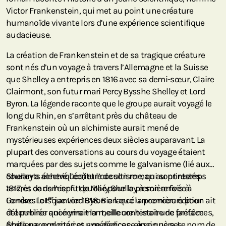
Victor Frankenstein, qui met au point une créature
humanoïde vivante lors d’une expérience scientifique
audacieuse.
La création de Frankenstein et de sa tragique créature
sont nés d’un voyage à travers l’Allemagne et la Suisse
que Shelley a entrepris en 1816 avec sa demi-sœur, Claire
Clairmont, son futur mari Percy Bysshe Shelley et Lord
Byron. La légende raconte que le groupe aurait voyagé le
long du Rhin, en s’arrêtant près du château de
Frankenstein où un alchimiste aurait mené de
mystérieuses expériences deux siècles auparavant. La
plupart des conversations au cours du voyage étaient
marquées par des sujets comme le galvanisme (lié aux
courants électriques) et l’occultisme, qui sont restés
Shelley a achevé l’écriture de son roman au printemps
ancrés dans l’esprit de Mary Shelley à son arrivée à
1817, et ce dernier fut publié pour la première fois à
er
Genève. Lorsque Lord Byron a lancé un concours pour
Londres le 1
janvier 1818. Bien que la première édition ait
déterminer qui écrirait la meilleure histoire de fantômes,
été publiée anonymement, elle contenait une préface
Shelley a exploité ces expériences, ainsi que ses
écrite par son mari et une dédicace à son père. Le nom de