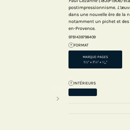
Paul Cézanne (1839-1906)
éta
postimpressionnisme.
L’œuvr
dans une nouvelle ère de la n
notamment un pichet et des 
en-Provence.
9781439798409
FORMAT
?
MARQUE-PAGES
1½" × 7¼" × ¹⁄₃₂"
INTÉRIEURS
?
Next thumbnails