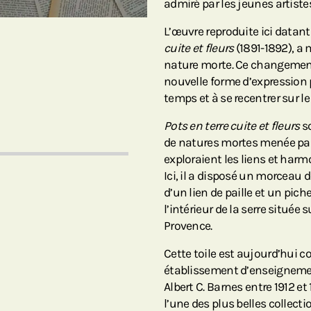
admiré par les jeunes artist
L’œuvre reproduite ici datant
cuite et fleurs
(1891-1892), a 
nature morte. Ce changement 
nouvelle forme d’expression
temps et à se recentrer sur le
Pots en terre cuite et fleurs
so
de natures mortes menée par
exploraient les liens et harm
Ici, il a disposé un morceau 
d’un lien de paille et un pic
l’intérieur de la serre située 
Provence.
Cette toile est aujourd’hui c
établissement d’enseignement
Albert C. Barnes entre 1912 et
l’une des plus belles collec