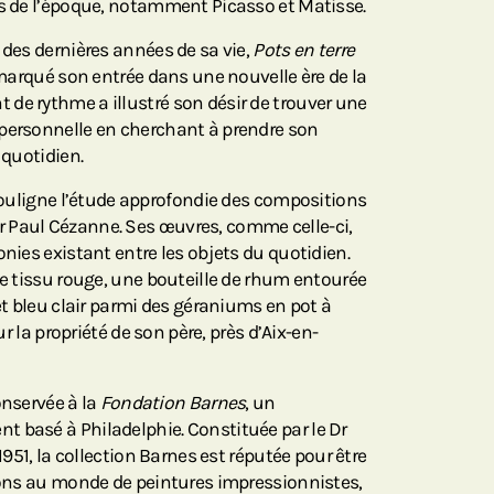
es de l’époque, notamment Picasso et Matisse.
 des dernières années de sa vie,
Pots en terre
marqué son entrée dans une nouvelle ère de la
de rythme a illustré son désir de trouver une
 personnelle en cherchant à prendre son
 quotidien.
uligne l’étude approfondie des compositions
 Paul Cézanne. Ses œuvres, comme celle-ci,
onies existant entre les objets du quotidien.
de tissu rouge, une bouteille de rhum entourée
het bleu clair parmi des géraniums en pot à
sur la propriété de son père, près d’Aix-en-
onservée à la
Fondation Barnes
, un
 basé à Philadelphie. Constituée par le Dr
 1951, la collection Barnes est réputée pour être
tions au monde de peintures impressionnistes,