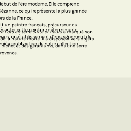
ébut de l’ère moderne. Elle comprend
zanne, ce qui représente la plus grande
ors de la France.
it un peintre français, précurseur du
senter cette peinture déterminante
e Pots en terre cuite et fleurs
a marqué son
rnes, un établissement d’enseignement de
de la nature morte. Il a disposé divers objets
mière publication de notre collection
pichet et des géraniums, dans une serre
Provence.