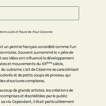
terre cuite et fleurs
de
Paul Cézanne
ait un peintre français considéré comme l’un
sionnistes. Souvent surnommé le
« père de
et ses idées ont influencé le développement
ème
istes et mouvements du XX
siècle,
u cubisme. L’art de Cézanne se caractérisait
colorés et de petits coups de pinceau qui
des structures complexes.
ucoup de grands artistes, les créations de
comprises et discréditées par le public
sa vie. Cependant, il était particulièrement