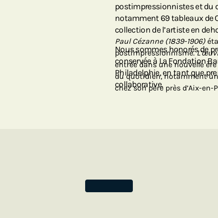
postimpressionnistes et du d
notamment 69 tableaux de Cé
collection de l’artiste en deh
Paul Cézanne (1839-1906)
éta
Nous sommes honorés de pré
postimpressionnisme.
L’œuvr
conservée à La Fondation Ba
entrée dans une nouvelle ère 
Philadelphie, en tant que pre
du quotidien, notamment un 
collaborative.
chez son père près d’Aix-en-